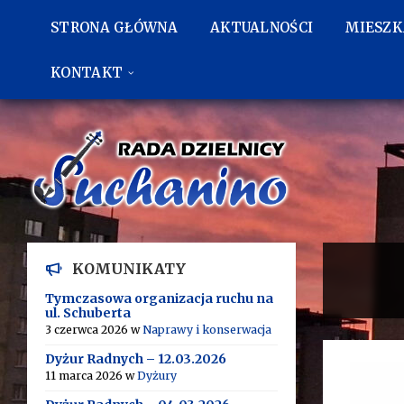
Przejdź
Przejdź
Przejdź
do
do
do
STRONA GŁÓWNA
AKTUALNOŚCI
MIESZ
treści
lewego
stopki
paska
bocznego
KONTAKT
KOMUNIKATY
Tymczasowa organizacja ruchu na
ul. Schuberta
3 czerwca 2026
w
Naprawy i konserwacja
Dyżur Radnych – 12.03.2026
11 marca 2026
w
Dyżury