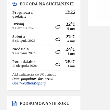
POGODA NA SUCHANINIE
13:22
Prognoza z
godziny
22°C
Dzisiaj
7 sierpnia 2026
6 m/s
22°C
Sobota
8 sierpnia 2026
4 m/s
24°C
Niedziela
9 sierpnia 2026
3 m/s
28°C
Poniedziałek
10 sierpnia 2026
1 m/s
Aktualizacja co 30 minut
Dane pogodowe dostarcza
OpenWeatherMap.org
PODSUMOWANIE ROKU