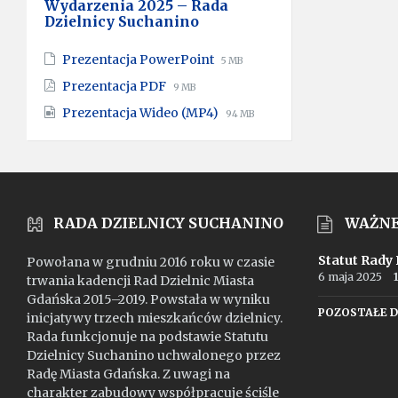
Wydarzenia 2025 – Rada
Dzielnicy Suchanino
File
File
Prezentacja PowerPoint
5 MB
extension:
size:
File
File
Prezentacja PDF
9 MB
pptx
extension:
size:
File
File
Prezentacja Wideo (MP4)
pdf
94 MB
extension:
size:
mp4
RADA DZIELNICY SUCHANINO
WAŻN
Statut Rady
Powołana w grudniu 2016 roku w czasie
6 maja 2025
trwania kadencji Rad Dzielnic Miasta
Gdańska 2015–2019. Powstała w wyniku
POZOSTAŁE 
inicjatywy trzech mieszkańców dzielnicy.
Rada funkcjonuje na podstawie Statutu
Dzielnicy Suchanino uchwalonego przez
Radę Miasta Gdańska. Z uwagi na
charakter zabudowy współpracuje ściśle