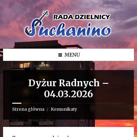
Przejdź
Przejdź
Przejdź
do
do
do
treści
lewego
stopki
paska
bocznego
MENU
Dyżur Radnych –
04.03.2026
Strona główna
Komunikaty
/