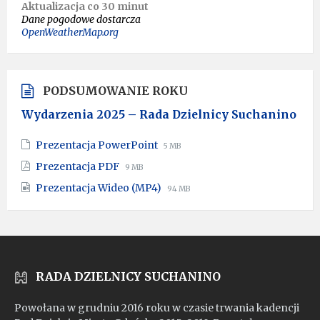
Aktualizacja co 30 minut
Dane pogodowe dostarcza
OpenWeatherMap.org
PODSUMOWANIE ROKU
Wydarzenia 2025 – Rada Dzielnicy Suchanino
File
File
Prezentacja PowerPoint
5 MB
extension:
size:
File
File
Prezentacja PDF
9 MB
pptx
extension:
size:
File
File
Prezentacja Wideo (MP4)
pdf
94 MB
extension:
size:
mp4
RADA DZIELNICY SUCHANINO
Powołana w grudniu 2016 roku w czasie trwania kadencji