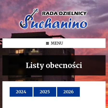
Przejdź
Przejdź
Przejdź
do
do
do
treści
lewego
stopki
paska
bocznego
MENU
Listy obecności
2024
2025
2026