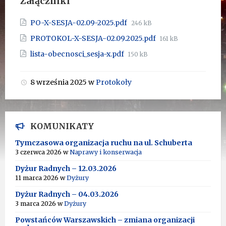
Załączniki
Rozmiar
PO-X-SESJA-02.09-2025.pdf
246 kB
pliku:
Rozmiar
PROTOKOL-X-SESJA-02.09.2025.pdf
161 kB
pliku:
Rozmiar
lista-obecnosci_sesja-x.pdf
150 kB
pliku:
8 września 2025
w
Protokoły
KOMUNIKATY
Tymczasowa organizacja ruchu na ul. Schuberta
3 czerwca 2026
w
Naprawy i konserwacja
Dyżur Radnych – 12.03.2026
11 marca 2026
w
Dyżury
Dyżur Radnych – 04.03.2026
3 marca 2026
w
Dyżury
Powstańców Warszawskich – zmiana organizacji