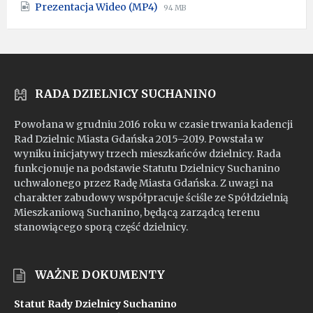
File
File
Prezentacja Wideo (MP4)
pdf
94 MB
extension:
size:
mp4
RADA DZIELNICY SUCHANINO
Powołana w grudniu 2016 roku w czasie trwania kadencji
Rad Dzielnic Miasta Gdańska 2015–2019. Powstała w
wyniku inicjatywy trzech mieszkańców dzielnicy. Rada
funkcjonuje na podstawie Statutu Dzielnicy Suchanino
uchwalonego przez Radę Miasta Gdańska. Z uwagi na
charakter zabudowy współpracuje ściśle ze Spółdzielnią
Mieszkaniową Suchanino, będącą zarządcą terenu
stanowiącego sporą część dzielnicy.
WAŻNE DOKUMENTY
Statut Rady Dzielnicy Suchanino