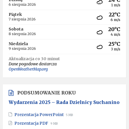
6 sierpnia 2026
1 m/s
22°C
Piątek
7 sierpnia 2026
6 m/s
20°C
Sobota
8 sierpnia 2026
4 m/s
25°C
Niedziela
9 sierpnia 2026
3 m/s
Aktualizacja co 30 minut
Dane pogodowe dostarcza
OpenWeatherMap.org
PODSUMOWANIE ROKU
Wydarzenia 2025 – Rada Dzielnicy Suchanino
File
File
Prezentacja PowerPoint
5 MB
extension:
size:
File
File
Prezentacja PDF
9 MB
pptx
extension:
size: