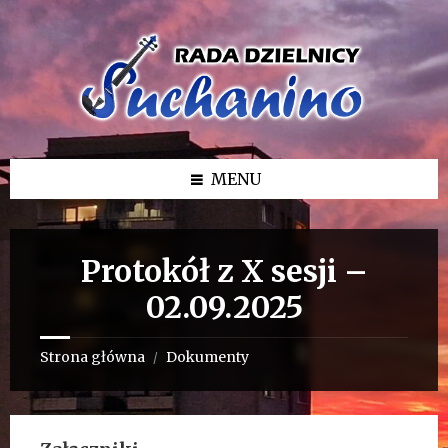
Przejdź
Przejdź
Przejdź
do
do
do
treści
lewego
stopki
paska
bocznego
MENU
Protokół z X sesji –
02.09.2025
Strona główna
Dokumenty
/