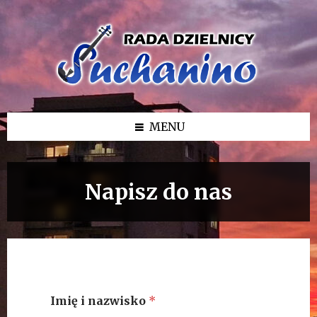
Przejdź
Przejdź
Przejdź
do
do
do
treści
lewego
stopki
paska
bocznego
MENU
Napisz do nas
Imię i nazwisko
*