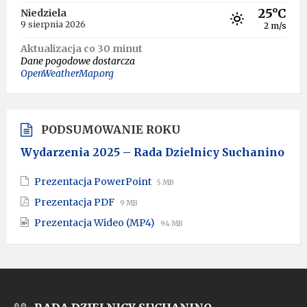
25°C
Niedziela
9 sierpnia 2026
2 m/s
Aktualizacja co 30 minut
Dane pogodowe dostarcza
OpenWeatherMap.org
PODSUMOWANIE ROKU
Wydarzenia 2025 – Rada Dzielnicy Suchanino
File
File
Prezentacja PowerPoint
5 MB
extension:
size:
File
File
Prezentacja PDF
9 MB
pptx
extension:
size:
File
File
Prezentacja Wideo (MP4)
pdf
94 MB
extension:
size:
mp4