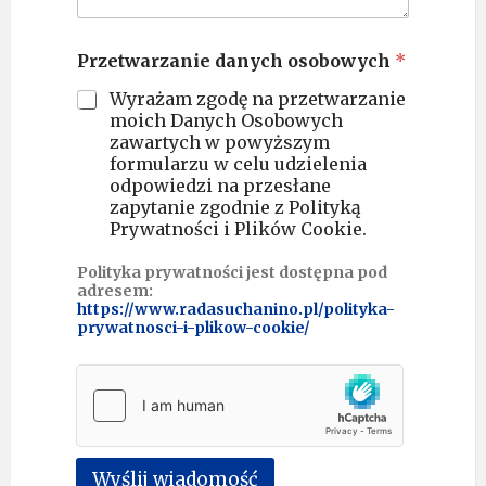
*
Przetwarzanie danych osobowych
*
w
i
Wyrażam zgodę na przetwarzanie
a
moich Danych Osobowych
d
zawartych w powyższym
o
formularzu w celu udzielenia
m
odpowiedzi na przesłane
o
zapytanie zgodnie z Polityką
ś
Prywatności i Plików Cookie.
ć
o
s
Polityka prywatności jest dostępna pod
o
adresem:
https://www.radasuchanino.pl/polityka-
b
prywatnosci-i-plikow-cookie/
o
w
y
c
h
Wyślij wiadomość