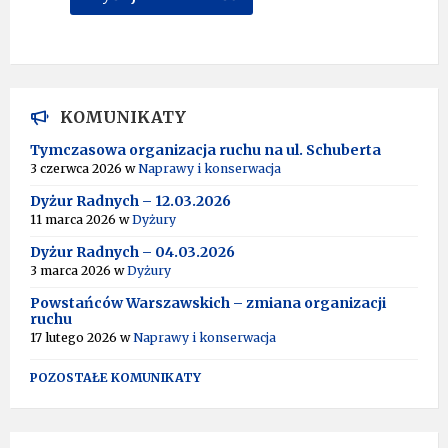
A
l
t
e
r
KOMUNIKATY
n
a
Tymczasowa organizacja ruchu na ul. Schuberta
t
3 czerwca 2026
w
Naprawy i konserwacja
i
Dyżur Radnych – 12.03.2026
v
11 marca 2026
w
Dyżury
e
:
Dyżur Radnych – 04.03.2026
3 marca 2026
w
Dyżury
Powstańców Warszawskich – zmiana organizacji
ruchu
17 lutego 2026
w
Naprawy i konserwacja
POZOSTAŁE KOMUNIKATY