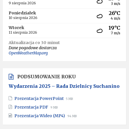
9 sierpnia 2026
3 m/s
26°C
Poniedziałek
10 sierpnia 2026
4 m/s
19°C
Wtorek
11 sierpnia 2026
7 m/s
Aktualizacja co 30 minut
Dane pogodowe dostarcza
OpenWeatherMap.org
PODSUMOWANIE ROKU
Wydarzenia 2025 – Rada Dzielnicy Suchanino
File
File
Prezentacja PowerPoint
5 MB
extension:
size:
File
File
Prezentacja PDF
9 MB
pptx
extension:
size:
File
File
Prezentacja Wideo (MP4)
pdf
94 MB
extension:
size:
mp4