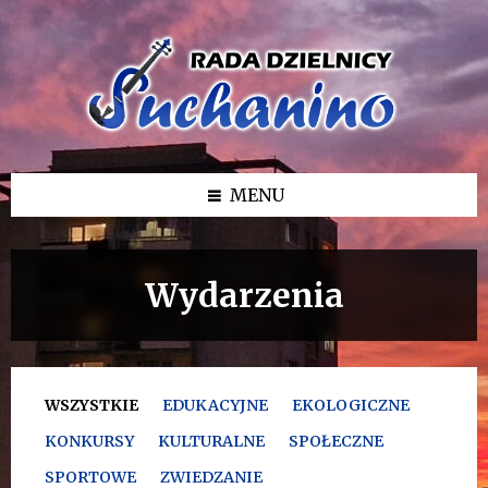
Przejdź
Przejdź
Przejdź
do
do
do
treści
lewego
stopki
paska
bocznego
MENU
Wydarzenia
WSZYSTKIE
EDUKACYJNE
EKOLOGICZNE
KONKURSY
KULTURALNE
SPOŁECZNE
SPORTOWE
ZWIEDZANIE