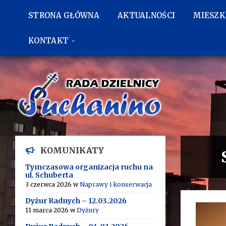
Przejdź
Przejdź
Przejdź
do
do
do
STRONA GŁÓWNA
AKTUALNOŚCI
MIESZ
treści
lewego
stopki
paska
bocznego
KONTAKT
KOMUNIKATY
Tymczasowa organizacja ruchu na
ul. Schuberta
3 czerwca 2026
w
Naprawy i konserwacja
Dyżur Radnych – 12.03.2026
11 marca 2026
w
Dyżury