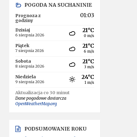
POGODA NA SUCHANINIE
01:03
Prognoza z
godziny
21°C
Dzisiaj
6 sierpnia 2026
0 m/s
21°C
Piątek
7 sierpnia 2026
6 m/s
21°C
Sobota
8 sierpnia 2026
3 m/s
24°C
Niedziela
9 sierpnia 2026
1 m/s
Aktualizacja co 30 minut
Dane pogodowe dostarcza
OpenWeatherMap.org
PODSUMOWANIE ROKU