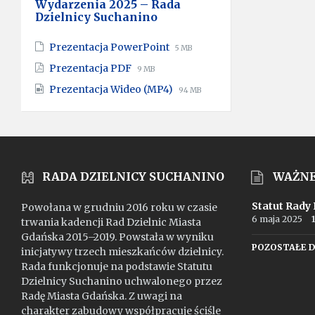
Wydarzenia 2025 – Rada
Dzielnicy Suchanino
File
File
Prezentacja PowerPoint
5 MB
extension:
size:
File
File
Prezentacja PDF
9 MB
pptx
extension:
size:
File
File
Prezentacja Wideo (MP4)
pdf
94 MB
extension:
size:
mp4
RADA DZIELNICY SUCHANINO
WAŻN
Statut Rady
Powołana w grudniu 2016 roku w czasie
6 maja 2025
trwania kadencji Rad Dzielnic Miasta
Gdańska 2015–2019. Powstała w wyniku
POZOSTAŁE 
inicjatywy trzech mieszkańców dzielnicy.
Rada funkcjonuje na podstawie Statutu
Dzielnicy Suchanino uchwalonego przez
Radę Miasta Gdańska. Z uwagi na
charakter zabudowy współpracuje ściśle