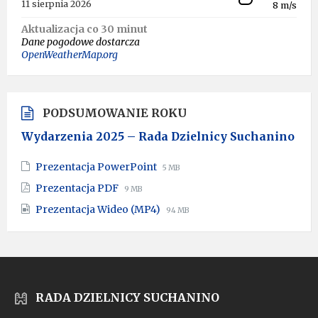
11 sierpnia 2026
8 m/s
Aktualizacja co 30 minut
Dane pogodowe dostarcza
OpenWeatherMap.org
PODSUMOWANIE ROKU
Wydarzenia 2025 – Rada Dzielnicy Suchanino
File
File
Prezentacja PowerPoint
5 MB
extension:
size:
File
File
Prezentacja PDF
9 MB
pptx
extension:
size:
File
File
Prezentacja Wideo (MP4)
pdf
94 MB
extension:
size:
mp4
RADA DZIELNICY SUCHANINO