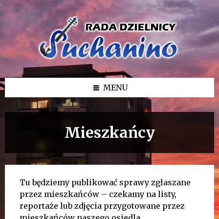
Przejdź
Przejdź
Przejdź
do
do
do
treści
lewego
stopki
paska
bocznego
MENU
Mieszkańcy
Tu będziemy publikować sprawy zgłaszane
przez mieszkańców – czekamy na listy,
reportaże lub zdjęcia przygotowane przez
mieszkańców naszego osiedla.