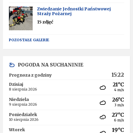
Zwiedzanie Jednostki Państwowej
Straży Pożarnej
15 zdjęć
POZOSTAŁE GALERIE
POGODA NA SUCHANINIE
15:22
Prognoza z godziny
21°C
Dzisiaj
8 sierpnia 2026
4 m/s
26°C
Niedziela
9 sierpnia 2026
3 m/s
27°C
Poniedziałek
10 sierpnia 2026
6 m/s
19°C
Wtorek