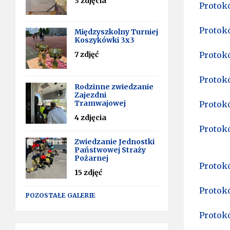
3 zdjęcia
Protokó
Protokó
Międzyszkolny Turniej
Koszykówki 3x3
7 zdjęć
Protokó
Protokó
Rodzinne zwiedzanie
Zajezdni
Tramwajowej
Protokó
4 zdjęcia
Protokó
Zwiedzanie Jednostki
Państwowej Straży
Pożarnej
Protokó
15 zdjęć
Protokó
POZOSTAŁE GALERIE
Protokó