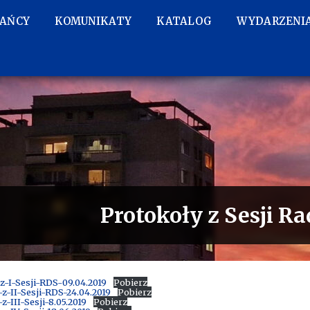
KAŃCY
KOMUNIKATY
KATALOG
WYDARZENI
Protokoły z Sesji R
z-I-Sesji-RDS-09.04.2019
Pobierz
z-II-Sesji-RDS-24.04.2019
Pobierz
z-III-Sesji-8.05.2019
Pobierz