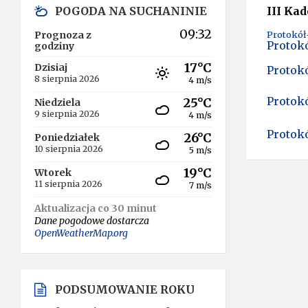
POGODA NA SUCHANINIE
III Ka
09:32
Prognoza z
Protokół-
Protokó
godziny
17°C
Dzisiaj
Protokó
8 sierpnia 2026
4 m/s
Protokó
25°C
Niedziela
9 sierpnia 2026
4 m/s
Protokó
26°C
Poniedziałek
10 sierpnia 2026
5 m/s
19°C
Wtorek
11 sierpnia 2026
7 m/s
Aktualizacja co 30 minut
Dane pogodowe dostarcza
OpenWeatherMap.org
PODSUMOWANIE ROKU