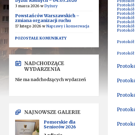
Dyżur Radnych – 04.03.2026
Protokół-
Protokół-
3 marca 2026
w
Dyżury
Protokół-
Protokół-
Powstańców Warszawskich –
Protokół-
zmiana organizacji ruchu
Protokół
Protokół
17 lutego 2026
w
Naprawy i konserwacja
Protokół-
POZOSTAŁE KOMUNIKATY
Protokół 
Protokół 
NADCHODZĄCE
Protokó
WYDARZENIA
Nie ma nadchodzących wydarzeń
Protokó
Protokó
Protokó
NAJNOWSZE GALERIE
Pomorskie dla
Protokó
Seniorów 2026