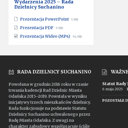
Wydarzenia 2025 – Rada
Dzielnicy Suchanino
File
File
Prezentacja PowerPoint
5 MB
extension:
size:
File
File
Prezentacja PDF
9 MB
pptx
extension:
size:
File
File
Prezentacja Wideo (MP4)
pdf
94 MB
extension:
size:
mp4
RADA DZIELNICY SUCHANINO
WAŻN
Statut Rady
Powołana w grudniu 2016 roku w czasie
6 maja 2025
trwania kadencji Rad Dzielnic Miasta
Gdańska 2015–2019. Powstała w wyniku
POZOSTAŁE 
inicjatywy trzech mieszkańców dzielnicy.
Rada funkcjonuje na podstawie Statutu
Dzielnicy Suchanino uchwalonego przez
Radę Miasta Gdańska. Z uwagi na
charakter zabudowy współpracuje ściśle