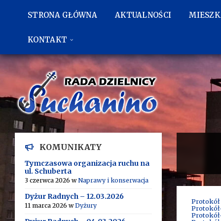
Przejdź
Przejdź
Przejdź
do
do
do
STRONA GŁÓWNA
AKTUALNOŚCI
MIESZ
treści
lewego
stopki
paska
bocznego
KONTAKT
KOMUNIKATY
Tymczasowa organizacja ruchu na
ul. Schuberta
3 czerwca 2026
w
Naprawy i konserwacja
Dyżur Radnych – 12.03.2026
Protokół 
11 marca 2026
w
Dyżury
Protokół-
Protokół-