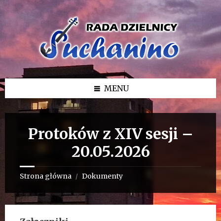
Przejdź
Przejdź
Przejdź
do
do
do
treści
lewego
stopki
paska
bocznego
MENU
Protoków z XIV sesji –
20.05.2026
Strona główna
Dokumenty
/