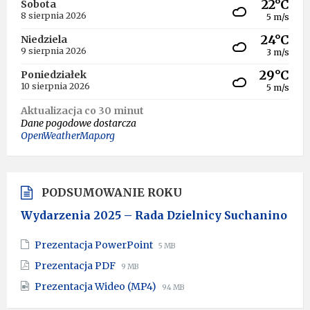
22°C
Sobota
8 sierpnia 2026
5 m/s
24°C
Niedziela
9 sierpnia 2026
3 m/s
29°C
Poniedziałek
10 sierpnia 2026
5 m/s
Aktualizacja co 30 minut
Dane pogodowe dostarcza
OpenWeatherMap.org
PODSUMOWANIE ROKU
Wydarzenia 2025 – Rada Dzielnicy Suchanino
File
File
Prezentacja PowerPoint
5 MB
extension:
size:
File
File
Prezentacja PDF
9 MB
pptx
extension:
size:
File
File
Prezentacja Wideo (MP4)
pdf
94 MB
extension:
size: