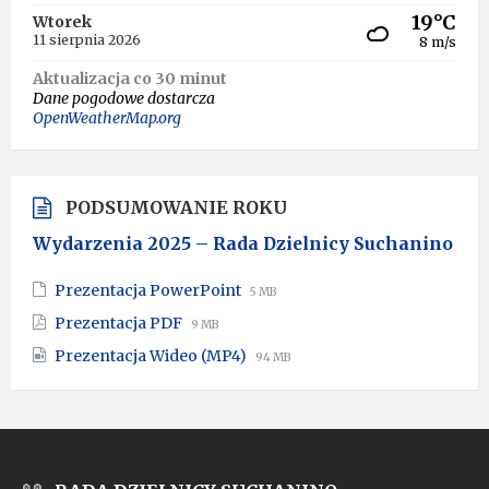
19°C
Wtorek
11 sierpnia 2026
8 m/s
Aktualizacja co 30 minut
Dane pogodowe dostarcza
OpenWeatherMap.org
PODSUMOWANIE ROKU
Wydarzenia 2025 – Rada Dzielnicy Suchanino
File
File
Prezentacja PowerPoint
5 MB
extension:
size:
File
File
Prezentacja PDF
9 MB
pptx
extension:
size:
File
File
Prezentacja Wideo (MP4)
pdf
94 MB
extension:
size:
mp4