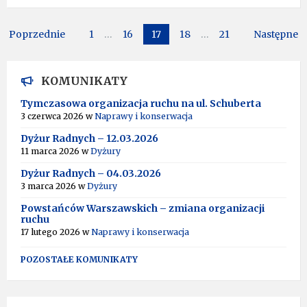
Stronicowanie
Poprzednie
1
…
16
17
18
…
21
Następne
wpisów
KOMUNIKATY
Tymczasowa organizacja ruchu na ul. Schuberta
3 czerwca 2026
w
Naprawy i konserwacja
Dyżur Radnych – 12.03.2026
11 marca 2026
w
Dyżury
Dyżur Radnych – 04.03.2026
3 marca 2026
w
Dyżury
Powstańców Warszawskich – zmiana organizacji
ruchu
17 lutego 2026
w
Naprawy i konserwacja
POZOSTAŁE KOMUNIKATY