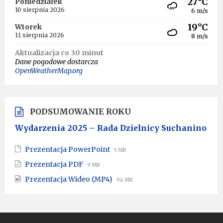
27°C
Poniedziałek
10 sierpnia 2026
6 m/s
19°C
Wtorek
11 sierpnia 2026
8 m/s
Aktualizacja co 30 minut
Dane pogodowe dostarcza
OpenWeatherMap.org
PODSUMOWANIE ROKU
Wydarzenia 2025 – Rada Dzielnicy Suchanino
File
File
Prezentacja PowerPoint
5 MB
extension:
size:
File
File
Prezentacja PDF
9 MB
pptx
extension:
size:
File
File
Prezentacja Wideo (MP4)
pdf
94 MB
extension:
size:
mp4