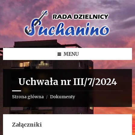
Przejdź
Przejdź
Przejdź
do
do
do
treści
lewego
stopki
paska
bocznego
MENU
Uchwała nr III/7/2024
Strona główna
Dokumenty
/
Załączniki