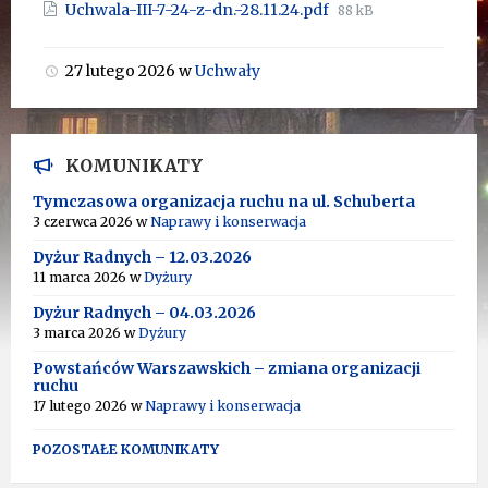
Rozmiar
Uchwala-III-7-24-z-dn.-28.11.24.pdf
88 kB
pliku:
27 lutego 2026
w
Uchwały
KOMUNIKATY
Tymczasowa organizacja ruchu na ul. Schuberta
3 czerwca 2026
w
Naprawy i konserwacja
Dyżur Radnych – 12.03.2026
11 marca 2026
w
Dyżury
Dyżur Radnych – 04.03.2026
3 marca 2026
w
Dyżury
Powstańców Warszawskich – zmiana organizacji
ruchu
17 lutego 2026
w
Naprawy i konserwacja
POZOSTAŁE KOMUNIKATY