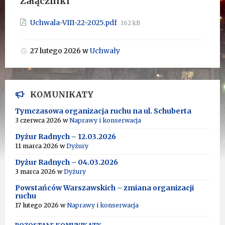
Załączniki
Rozmiar
Uchwala-VIII-22-2025.pdf
162 kB
pliku:
27 lutego 2026
w
Uchwały
KOMUNIKATY
Tymczasowa organizacja ruchu na ul. Schuberta
3 czerwca 2026
w
Naprawy i konserwacja
Dyżur Radnych – 12.03.2026
11 marca 2026
w
Dyżury
Dyżur Radnych – 04.03.2026
3 marca 2026
w
Dyżury
Powstańców Warszawskich – zmiana organizacji
ruchu
17 lutego 2026
w
Naprawy i konserwacja