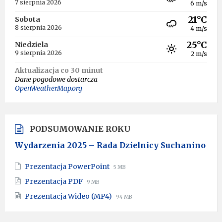
7 sierpnia 2026
6 m/s
21°C
Sobota
8 sierpnia 2026
4 m/s
25°C
Niedziela
9 sierpnia 2026
2 m/s
Aktualizacja co 30 minut
Dane pogodowe dostarcza
OpenWeatherMap.org
PODSUMOWANIE ROKU
Wydarzenia 2025 – Rada Dzielnicy Suchanino
File
File
Prezentacja PowerPoint
5 MB
extension:
size:
File
File
Prezentacja PDF
9 MB
pptx
extension:
size:
File
File
Prezentacja Wideo (MP4)
pdf
94 MB
extension:
size:
mp4