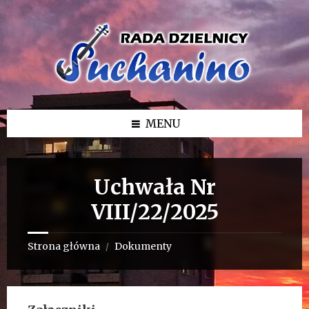
Przejdź
Przejdź
Przejdź
do
do
do
treści
lewego
stopki
paska
bocznego
MENU
Uchwała Nr
VIII/22/2025
Strona główna
Dokumenty
/