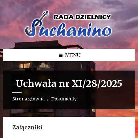
Przejdź
Przejdź
Przejdź
do
do
do
treści
lewego
stopki
paska
bocznego
MENU
Uchwała nr XI/28/2025
Strona główna
Dokumenty
/
Załączniki