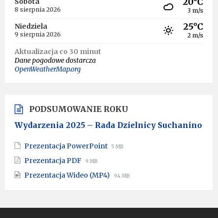
20°C
Sobota
8 sierpnia 2026
3 m/s
25°C
Niedziela
9 sierpnia 2026
2 m/s
Aktualizacja co 30 minut
Dane pogodowe dostarcza
OpenWeatherMap.org
PODSUMOWANIE ROKU
Wydarzenia 2025 – Rada Dzielnicy Suchanino
File
File
Prezentacja PowerPoint
5 MB
extension:
size:
File
File
Prezentacja PDF
9 MB
pptx
extension:
size:
File
File
Prezentacja Wideo (MP4)
pdf
94 MB
extension:
size:
mp4