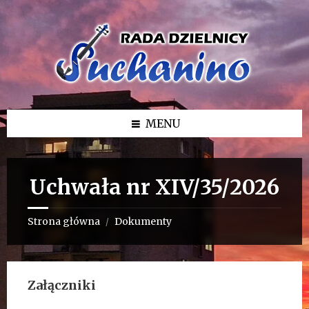
Przejdź
Przejdź
Przejdź
do
do
do
treści
lewego
stopki
paska
bocznego
MENU
Uchwała nr XIV/35/2026
Strona główna
Dokumenty
/
Załączniki