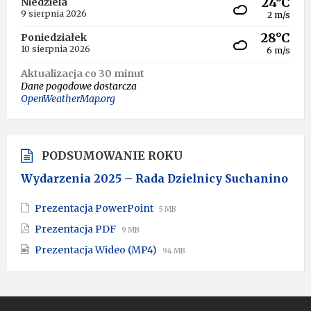
24°C
Niedziela
9 sierpnia 2026
2 m/s
28°C
Poniedziałek
10 sierpnia 2026
6 m/s
Aktualizacja co 30 minut
Dane pogodowe dostarcza
OpenWeatherMap.org
PODSUMOWANIE ROKU
Wydarzenia 2025 – Rada Dzielnicy Suchanino
File
File
Prezentacja PowerPoint
5 MB
extension:
size:
File
File
Prezentacja PDF
9 MB
pptx
extension:
size:
File
File
Prezentacja Wideo (MP4)
pdf
94 MB
extension:
size:
mp4