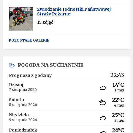
Zwiedzanie Jednostki Państwowej
Straży Pożarnej
15 zdjęć
POZOSTAŁE GALERIE
POGODA NA SUCHANINIE
22:43
Prognoza z godziny
14°C
Dzisiaj
7 sierpnia 2026
1 m/s
22°C
Sobota
8 sierpnia 2026
4 m/s
25°C
Niedziela
9 sierpnia 2026
3 m/s
26°C
Poniedziałek