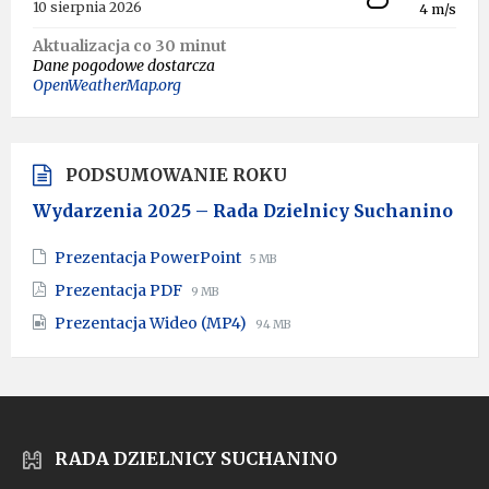
10 sierpnia 2026
4 m/s
Aktualizacja co 30 minut
Dane pogodowe dostarcza
OpenWeatherMap.org
PODSUMOWANIE ROKU
Wydarzenia 2025 – Rada Dzielnicy Suchanino
File
File
Prezentacja PowerPoint
5 MB
extension:
size:
File
File
Prezentacja PDF
9 MB
pptx
extension:
size:
File
File
Prezentacja Wideo (MP4)
pdf
94 MB
extension:
size:
mp4
RADA DZIELNICY SUCHANINO