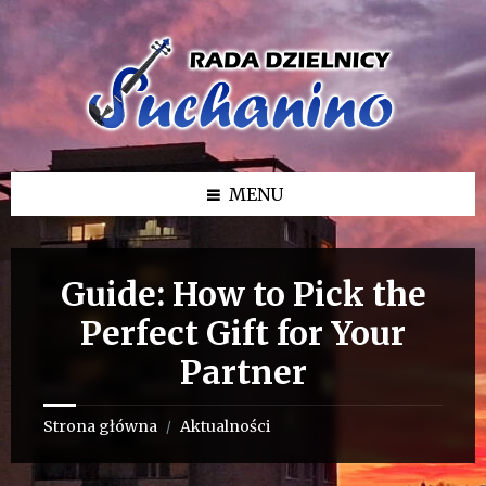
Przejdź
Przejdź
Przejdź
do
do
do
treści
lewego
stopki
paska
bocznego
MENU
Guide: How to Pick the
Perfect Gift for Your
Partner
Strona główna
Aktualności
/