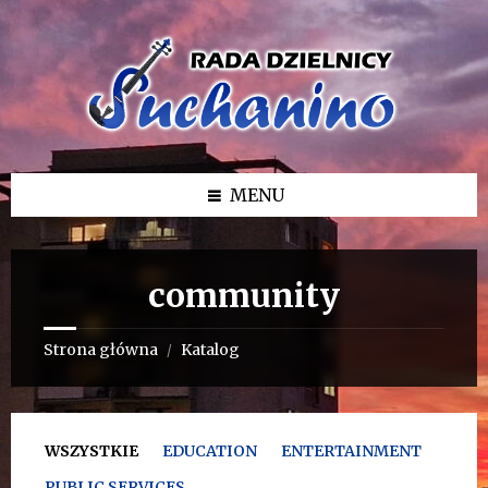
Przejdź
Przejdź
Przejdź
do
do
do
treści
lewego
stopki
paska
bocznego
MENU
community
Strona główna
Katalog
/
WSZYSTKIE
EDUCATION
ENTERTAINMENT
PUBLIC SERVICES