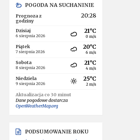
POGODA NA SUCHANINIE
20:28
Prognoza z
godziny
21°C
Dzisiaj
6 sierpnia 2026
0 m/s
20°C
Piątek
7 sierpnia 2026
6 m/s
21°C
Sobota
8 sierpnia 2026
4 m/s
25°C
Niedziela
9 sierpnia 2026
2 m/s
Aktualizacja co 30 minut
Dane pogodowe dostarcza
OpenWeatherMap.org
PODSUMOWANIE ROKU