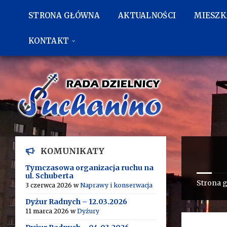
Przejdź
Przejdź
Przejdź
do
do
do
STRONA GŁÓWNA
AKTUALNOŚCI
MIESZ
treści
lewego
stopki
paska
bocznego
KONTAKT
KOMUNIKATY
Tymczasowa organizacja ruchu na
ul. Schuberta
Strona 
3 czerwca 2026
w
Naprawy i konserwacja
Dyżur Radnych – 12.03.2026
11 marca 2026
w
Dyżury