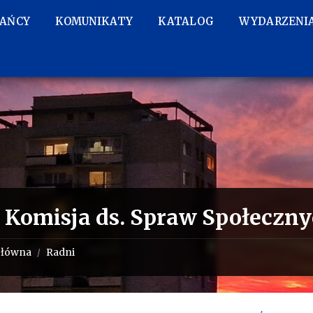
KAŃCY
KOMUNIKATY
KATALOG
WYDARZENI
Komisja ds. Spraw Społecznyc
główna
Radni
/