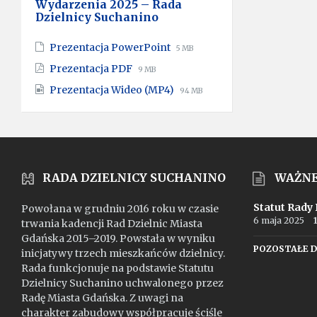
Wydarzenia 2025 – Rada
Dzielnicy Suchanino
File
File
Prezentacja PowerPoint
5 MB
extension:
size:
File
File
Prezentacja PDF
9 MB
pptx
extension:
size:
File
File
Prezentacja Wideo (MP4)
pdf
94 MB
extension:
size:
mp4
RADA DZIELNICY SUCHANINO
WAŻN
Statut Rady
Powołana w grudniu 2016 roku w czasie
6 maja 2025
trwania kadencji Rad Dzielnic Miasta
Gdańska 2015–2019. Powstała w wyniku
POZOSTAŁE 
inicjatywy trzech mieszkańców dzielnicy.
Rada funkcjonuje na podstawie Statutu
Dzielnicy Suchanino uchwalonego przez
Radę Miasta Gdańska. Z uwagi na
charakter zabudowy współpracuje ściśle