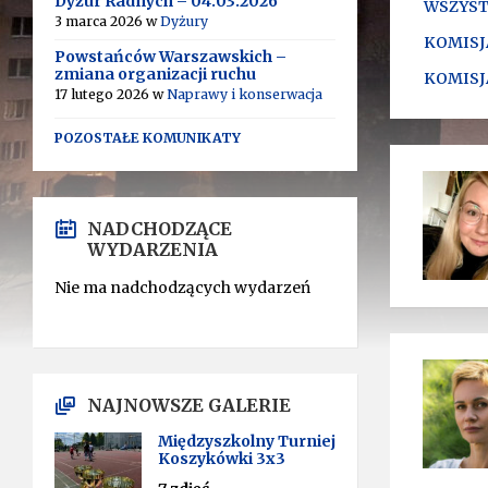
Dyżur Radnych – 04.03.2026
WSZYST
3 marca 2026
w
Dyżury
KOMISJA
Powstańców Warszawskich –
zmiana organizacji ruchu
KOMISJ
17 lutego 2026
w
Naprawy i konserwacja
POZOSTAŁE KOMUNIKATY
NADCHODZĄCE
WYDARZENIA
Nie ma nadchodzących wydarzeń
NAJNOWSZE GALERIE
Międzyszkolny Turniej
Koszykówki 3x3