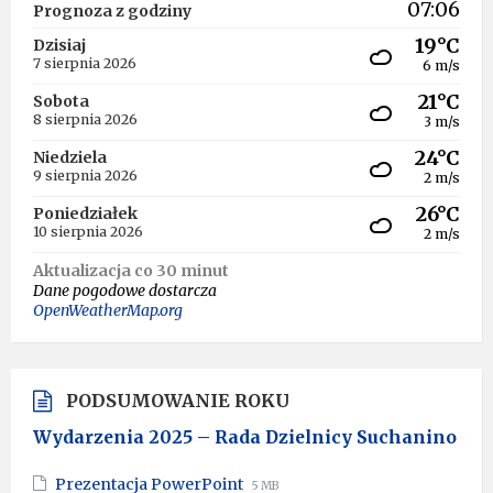
07:06
Prognoza z godziny
19°C
Dzisiaj
7 sierpnia 2026
6 m/s
21°C
Sobota
8 sierpnia 2026
3 m/s
24°C
Niedziela
9 sierpnia 2026
2 m/s
26°C
Poniedziałek
10 sierpnia 2026
2 m/s
Aktualizacja co 30 minut
Dane pogodowe dostarcza
OpenWeatherMap.org
PODSUMOWANIE ROKU
Wydarzenia 2025 – Rada Dzielnicy Suchanino
File
File
Prezentacja PowerPoint
5 MB