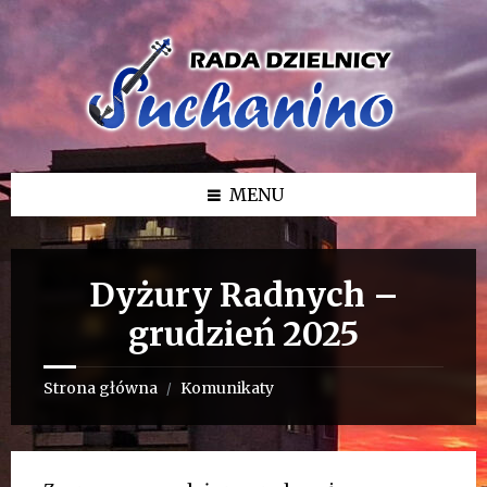
Przejdź
Przejdź
Przejdź
do
do
do
treści
lewego
stopki
paska
bocznego
MENU
Dyżury Radnych –
grudzień 2025
Strona główna
Komunikaty
/