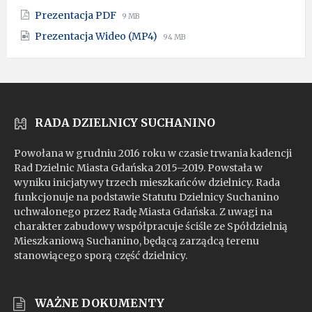
extension:
size:
File
File
Prezentacja PDF
9 MB
pptx
extension:
size:
File
File
Prezentacja Wideo (MP4)
pdf
94 MB
extension:
size:
mp4
RADA DZIELNICY SUCHANINO
Powołana w grudniu 2016 roku w czasie trwania kadencji
Rad Dzielnic Miasta Gdańska 2015–2019. Powstała w
wyniku inicjatywy trzech mieszkańców dzielnicy. Rada
funkcjonuje na podstawie Statutu Dzielnicy Suchanino
uchwalonego przez Radę Miasta Gdańska. Z uwagi na
charakter zabudowy współpracuje ściśle ze Spółdzielnią
Mieszkaniową Suchanino, będącą zarządcą terenu
stanowiącego sporą część dzielnicy.
WAŻNE DOKUMENTY