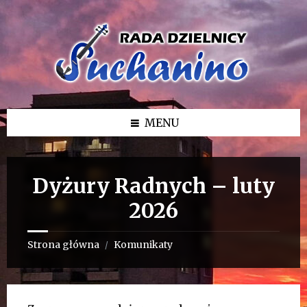
Przejdź
Przejdź
Przejdź
do
do
do
treści
lewego
stopki
paska
bocznego
MENU
Dyżury Radnych – luty
2026
Strona główna
Komunikaty
/