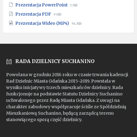
File
File
Prezentacja PowerPoint
5 MB
extension:
size:
File
File
Prezentacja PDF
9 MB
pptx
extension:
size:
File
File
Prezentacja Wideo (MP4)
pdf
94 MB
extension:
size:
mp4
RADA DZIELNICY SUCHANINO
Powołana w grudniu 2016 roku w czasie trwania kadencji
Rad Dzielnic Miasta Gdańska 2015–2019. Powstała w
wyniku inicjatywy trzech mieszkańców dzielnicy. Rada
funkcjonuje na podstawie Statutu Dzielnicy Suchanino
uchwalonego przez Radę Miasta Gdańska. Z uwagi na
charakter zabudowy współpracuje ściśle ze Spółdzielnią
Mieszkaniową Suchanino, będącą zarządcą terenu
stanowiącego sporą część dzielnicy.