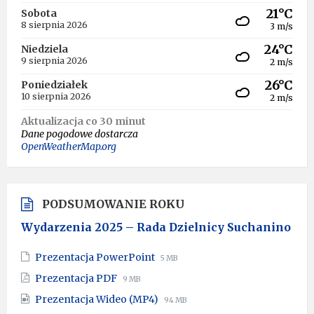
21°C
Sobota
8 sierpnia 2026
3 m/s
24°C
Niedziela
9 sierpnia 2026
2 m/s
26°C
Poniedziałek
10 sierpnia 2026
2 m/s
Aktualizacja co 30 minut
Dane pogodowe dostarcza
OpenWeatherMap.org
PODSUMOWANIE ROKU
Wydarzenia 2025 – Rada Dzielnicy Suchanino
File
File
Prezentacja PowerPoint
5 MB
extension:
size:
File
File
Prezentacja PDF
9 MB
pptx
extension:
size:
File
File
Prezentacja Wideo (MP4)
pdf
94 MB
extension:
size: