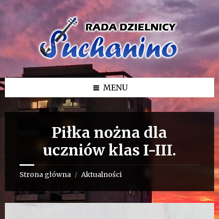
Przejdź
Przejdź
Przejdź
do
do
do
treści
lewego
stopki
paska
bocznego
MENU
Piłka nożna dla
uczniów klas I-III.
Strona główna
Aktualności
/