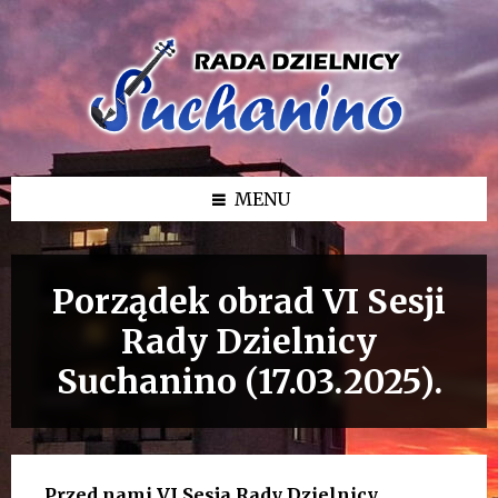
Przejdź
Przejdź
Przejdź
do
do
do
treści
lewego
stopki
paska
bocznego
MENU
Porządek obrad VI Sesji
Rady Dzielnicy
Suchanino (17.03.2025).
Przed nami VI Sesja Rady Dzielnicy