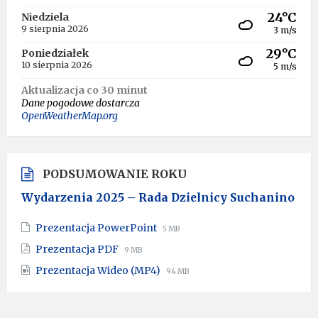
24°C
Niedziela
9 sierpnia 2026
3 m/s
29°C
Poniedziałek
10 sierpnia 2026
5 m/s
Aktualizacja co 30 minut
Dane pogodowe dostarcza
OpenWeatherMap.org
PODSUMOWANIE ROKU
Wydarzenia 2025 – Rada Dzielnicy Suchanino
File
File
Prezentacja PowerPoint
5 MB
extension:
size:
File
File
Prezentacja PDF
9 MB
pptx
extension:
size:
File
File
Prezentacja Wideo (MP4)
pdf
94 MB
extension:
size:
mp4