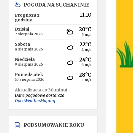
POGODA NA SUCHANINIE
11:10
Prognoza z
godziny
20°C
Dzisiaj
7 sierpnia 2026
5 m/s
22°C
Sobota
8 sierpnia 2026
4 m/s
24°C
Niedziela
9 sierpnia 2026
3 m/s
28°C
Poniedziałek
10 sierpnia 2026
1 m/s
Aktualizacja co 30 minut
Dane pogodowe dostarcza
OpenWeatherMap.org
PODSUMOWANIE ROKU