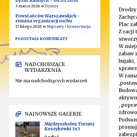
Dyżur Radnych – 04.03.2026
3 marca 2026
w
Dyżury
Drodzy
Powstańców Warszawskich –
Zachęc
zmiana organizacji ruchu
Plac za
17 lutego 2026
w
Naprawy i konserwacja
Z racji
stworzy
POZOSTAŁE KOMUNIKATY
W miej
zabaw z
bujaki,
NADCHODZĄCE
sprawn
WYDARZENIA
W rama
Nie ma nadchodzących wydarzeń
,postaw
Budowa
aktywno
, popra
zdrowo
NAJNOWSZE GALERIE
Podsumo
Międzyszkolny Turniej
promuj
Koszykówki 3x3
zabezp