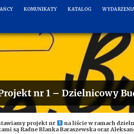
KAŃCY
KOMUNIKATY
KATALOG
WYDARZENI
Projekt nr 1 – Dzielnicowy B
stawiamy projekt nr
na liście w ramach dziel
kami są Radne Blanka Baraszewska oraz Aleksan