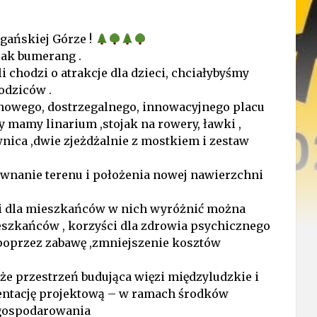
gańskiej Górze !
jak bumerang .
i chodzi o atrakcje dla dzieci, chciałybyśmy
odziców .
 nowego, dostrzegalnego, innowacyjnego placu
y mamy linarium ,stojak na rowery, ławki ,
wnica ,dwie zjeżdżalnie z mostkiem i zestaw
wnanie terenu i położenia nowej nawierzchni
ci dla mieszkańców w nich wyróżnić można
ieszkańców , korzyści dla zdrowia psychicznego
a poprzez zabawę ,zmniejszenie kosztów
kże przestrzeń budująca więzi międzyludzkie i
entację projektową – w ramach środków
agospodarowania