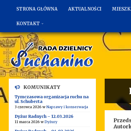
Przejdź
Przejdź
Przejdź
do
do
do
STRONA GŁÓWNA
AKTUALNOŚCI
MIESZ
treści
lewego
stopki
paska
bocznego
KONTAKT
KOMUNIKATY
Tymczasowa organizacja ruchu na
ul. Schuberta
3 czerwca 2026
w
Naprawy i konserwacja
Dyżur Radnych – 12.03.2026
Przed
11 marca 2026
w
Dyżury
Autor