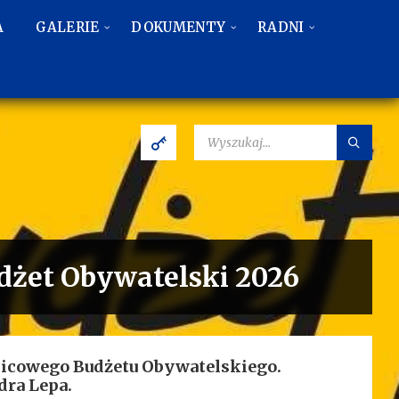
A
GALERIE
DOKUMENTY
RADNI
SZUKAJ:
udżet Obywatelski 2026
nicowego Budżetu Obywatelskiego.
dra Lepa.