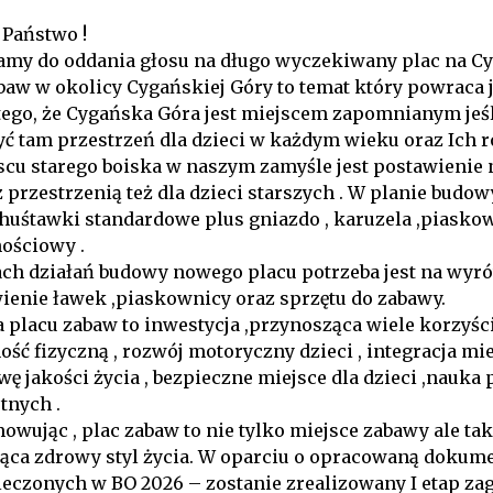
 Państwo !
amy do oddania głosu na długo wyczekiwany plac na Cy
baw w okolicy Cygańskiej Góry to temat który powraca 
 tego, że Cygańska Góra jest miejscem zapomnianym jeśl
ć tam przestrzeń dla dzieci w każdym wieku oraz Ich r
scu starego boiska w naszym zamyśle jest postawienie
 przestrzenią też dla dzieci starszych . W planie budow
 huśtawki standardowe plus gniazdo , karuzela ,piasko
ościowy .
ch działań budowy nowego placu potrzeba jest na wyró
ienie ławek ,piaskownicy oraz sprzętu do zabawy.
 placu zabaw to inwestycja ,przynosząca wiele korzyś
ść fizyczną , rozwój motoryczny dzieci , integracja m
wę jakości życia , bezpieczne miejsce dla dzieci ,nauk
tnych .
wując , plac zabaw to nie tylko miejsce zabawy ale ta
ąca zdrowy styl życia. W oparciu o opracowaną dokum
ieczonych w BO 2026 – zostanie zrealizowany I etap z