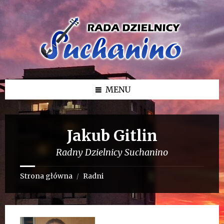
Przejdź
Przejdź
Przejdź
do
do
do
treści
lewego
stopki
paska
bocznego
MENU
Jakub Gitlin
Radny Dzielnicy Suchanino
Strona główna
Radni
/