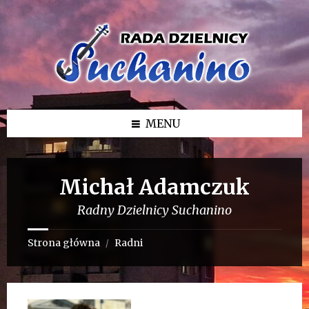
Przejdź
Przejdź
Przejdź
do
do
do
treści
lewego
stopki
paska
bocznego
MENU
Michał Adamczuk
Radny Dzielnicy Suchanino
Strona główna
Radni
/