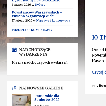
Dyżur Radnych – 04.03.2026
3 marca 2026
w
Dyżury
Powstańców Warszawskich –
zmiana organizacji ruchu
17 lutego 2026
w
Naprawy i konserwacja
POZOSTAŁE KOMUNIKATY
10 T
One of
NADCHODZĄCE
WYDARZENIA
Novembe
Haven.
Nie ma nadchodzących wydarzeń
Czytaj 
7 lis
NAJNOWSZE GALERIE
Pomorskie dla
Seniorów 2026