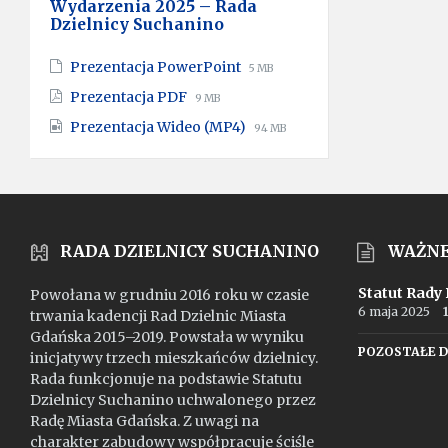
Wydarzenia 2025 – Rada
Dzielnicy Suchanino
File
File
Prezentacja PowerPoint
5 MB
extension:
size:
File
File
Prezentacja PDF
9 MB
pptx
extension:
size:
File
File
Prezentacja Wideo (MP4)
pdf
94 MB
extension:
size:
mp4
RADA DZIELNICY SUCHANINO
WAŻN
Statut Rady
Powołana w grudniu 2016 roku w czasie
6 maja 2025
trwania kadencji Rad Dzielnic Miasta
Gdańska 2015–2019. Powstała w wyniku
POZOSTAŁE 
inicjatywy trzech mieszkańców dzielnicy.
Rada funkcjonuje na podstawie Statutu
Dzielnicy Suchanino uchwalonego przez
Radę Miasta Gdańska. Z uwagi na
charakter zabudowy współpracuje ściśle