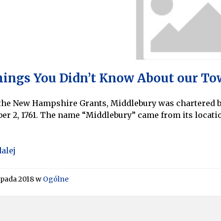
hings You Didn’t Know About our T
 the New Hampshire Grants, Middlebury was chartered 
r 2, 1761. The name “Middlebury” came from its locati
dalej
topada 2018
w
Ogólne