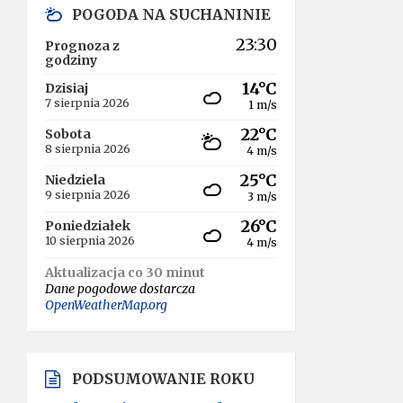
POGODA NA SUCHANINIE
23:30
Prognoza z
godziny
14°C
Dzisiaj
7 sierpnia 2026
1 m/s
22°C
Sobota
8 sierpnia 2026
4 m/s
25°C
Niedziela
9 sierpnia 2026
3 m/s
26°C
Poniedziałek
10 sierpnia 2026
4 m/s
Aktualizacja co 30 minut
Dane pogodowe dostarcza
OpenWeatherMap.org
PODSUMOWANIE ROKU