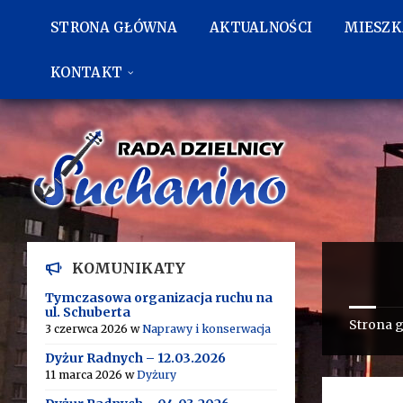
Przejdź
Przejdź
Przejdź
do
do
do
STRONA GŁÓWNA
AKTUALNOŚCI
MIESZ
treści
lewego
stopki
paska
bocznego
KONTAKT
KOMUNIKATY
Tymczasowa organizacja ruchu na
ul. Schuberta
Strona 
3 czerwca 2026
w
Naprawy i konserwacja
Dyżur Radnych – 12.03.2026
11 marca 2026
w
Dyżury