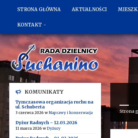
Przejdź
Przejdź
Przejdź
do
do
do
STRONA GŁÓWNA
AKTUALNOŚCI
MIESZ
treści
lewego
stopki
paska
bocznego
KONTAKT
KOMUNIKATY
Tymczasowa organizacja ruchu na
ul. Schuberta
Strona 
3 czerwca 2026
w
Naprawy i konserwacja
Dyżur Radnych – 12.03.2026
11 marca 2026
w
Dyżury