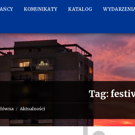
KAŃCY
KOMUNIKATY
KATALOG
WYDARZENI
Tag:
festi
główna
Aktualności
/