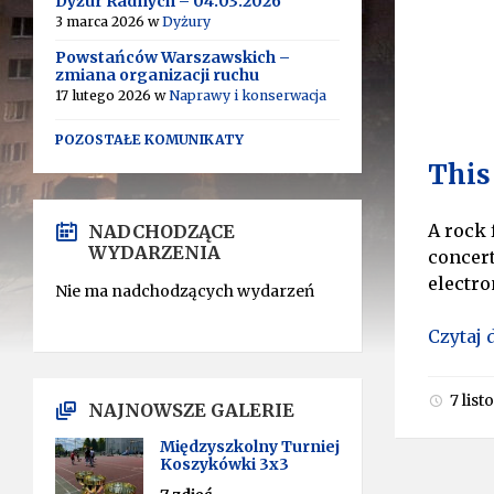
Dyżur Radnych – 04.03.2026
3 marca 2026
w
Dyżury
Powstańców Warszawskich –
zmiana organizacji ruchu
17 lutego 2026
w
Naprawy i konserwacja
POZOSTAŁE KOMUNIKATY
This
A rock 
NADCHODZĄCE
WYDARZENIA
concert
electro
Nie ma nadchodzących wydarzeń
Czytaj 
7 lis
NAJNOWSZE GALERIE
Międzyszkolny Turniej
Koszykówki 3x3