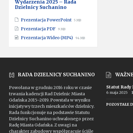
Wydarzenia 2025 – Rada
Dzielnicy Suchanino
File
File
Prezentacja PowerPoint
5 MB
extension:
size:
File
File
Prezentacja PDF
9 MB
pptx
extension:
size:
File
File
Prezentacja Wideo (MP4)
pdf
94 MB
extension:
size:
mp4
RADA DZIELNICY SUCHANINO
WAŻN
Statut Rady
Powołana w grudniu 2016 roku w czasie
6 maja 2025
trwania kadencji Rad Dzielnic Miasta
Gdańska 2015–2019. Powstała w wyniku
POZOSTAŁE 
inicjatywy trzech mieszkańców dzielnicy.
Rada funkcjonuje na podstawie Statutu
Dzielnicy Suchanino uchwalonego przez
Radę Miasta Gdańska. Z uwagi na
charakter zabudowy współpracuje ściśle