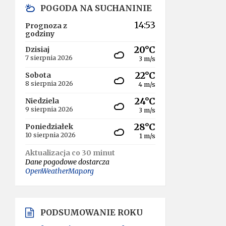
POGODA NA SUCHANINIE
14:53
Prognoza z
godziny
20°C
Dzisiaj
7 sierpnia 2026
3 m/s
22°C
Sobota
8 sierpnia 2026
4 m/s
24°C
Niedziela
9 sierpnia 2026
3 m/s
28°C
Poniedziałek
10 sierpnia 2026
1 m/s
Aktualizacja co 30 minut
Dane pogodowe dostarcza
OpenWeatherMap.org
PODSUMOWANIE ROKU