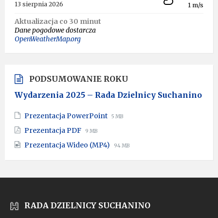
13 sierpnia 2026
1 m/s
Aktualizacja co 30 minut
Dane pogodowe dostarcza
OpenWeatherMap.org
PODSUMOWANIE ROKU
Wydarzenia 2025 – Rada Dzielnicy Suchanino
File
File
Prezentacja PowerPoint
5 MB
extension:
size:
File
File
Prezentacja PDF
9 MB
pptx
extension:
size:
File
File
Prezentacja Wideo (MP4)
pdf
94 MB
extension:
size:
mp4
RADA DZIELNICY SUCHANINO