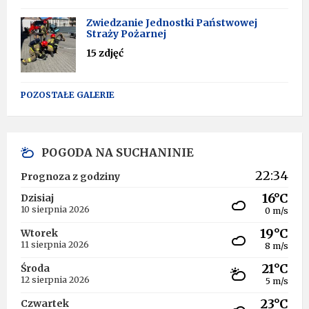
Zwiedzanie Jednostki Państwowej
Straży Pożarnej
15 zdjęć
POZOSTAŁE GALERIE
POGODA NA SUCHANINIE
22:34
Prognoza z godziny
16°C
Dzisiaj
10 sierpnia 2026
0 m/s
19°C
Wtorek
11 sierpnia 2026
8 m/s
21°C
Środa
12 sierpnia 2026
5 m/s
23°C
Czwartek