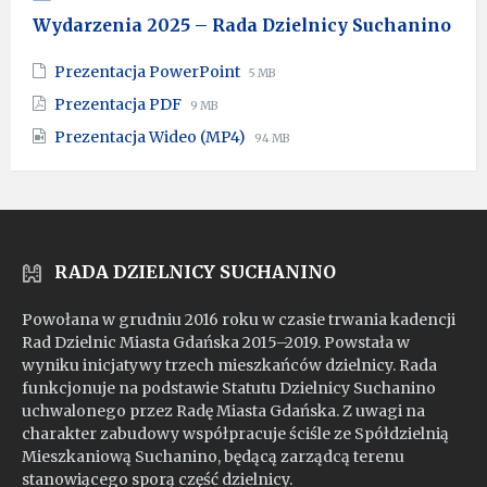
Wydarzenia 2025 – Rada Dzielnicy Suchanino
File
File
Prezentacja PowerPoint
5 MB
extension:
size:
File
File
Prezentacja PDF
9 MB
pptx
extension:
size:
File
File
Prezentacja Wideo (MP4)
pdf
94 MB
extension:
size:
mp4
RADA DZIELNICY SUCHANINO
Powołana w grudniu 2016 roku w czasie trwania kadencji
Rad Dzielnic Miasta Gdańska 2015–2019. Powstała w
wyniku inicjatywy trzech mieszkańców dzielnicy. Rada
funkcjonuje na podstawie Statutu Dzielnicy Suchanino
uchwalonego przez Radę Miasta Gdańska. Z uwagi na
charakter zabudowy współpracuje ściśle ze Spółdzielnią
Mieszkaniową Suchanino, będącą zarządcą terenu
stanowiącego sporą część dzielnicy.