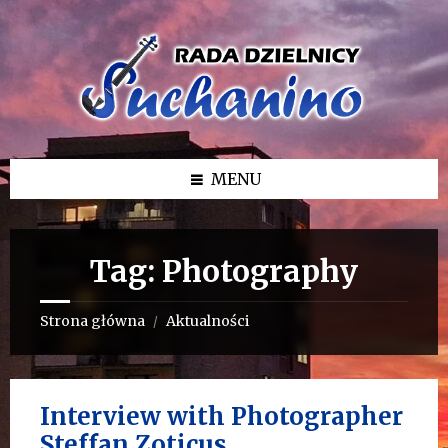
Przejdź
Przejdź
Przejdź
do
do
do
treści
lewego
stopki
paska
bocznego
MENU
Tag:
Photography
Strona główna
Aktualności
/
Interview with Photographer
Steffan Zoticus