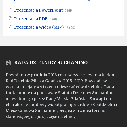
File
File
Prezentacja PowerPoint
5 MB
extension:
size:
File
File
Prezentacja PDF
9 MB
pptx
extension:
size:
File
File
Prezentacja Wideo (MP4)
pdf
94 MB
extension:
size:
mp4
RADA DZIELNICY SUCHANINO
Powołana w grudniu 2016 roku w czasie trwania kadencji
Rad Dzielnic Miasta Gdańska 2015–2019. Powstała w
wyniku inicjatywy trzech mieszkańców dzielnicy. Rada
funkcjonuje na podstawie Statutu Dzielnicy Suchanino
uchwalonego przez Radę Miasta Gdańska. Z uwagi na
charakter zabudowy współpracuje ściśle ze Spółdzielnią
Mieszkaniową Suchanino, będącą zarządcą terenu
stanowiącego sporą część dzielnicy.