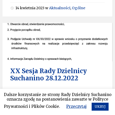
14 kwietnia 2023
w
Aktualności
,
Ogólne
XX Sesja Rady Dzielnicy
Suchanino 28.12.2022
Przed nami XX Sesja. Odbędzie się ona dnia
Dalsze korzystanie ze strony Rady Dzielnicy Suchanino
28.12.2022 (środa), o godzinie 18:30. Podczas
oznacza zgodę na postanowienia zawarte w Polityce
Sesji zostanie podjęta uchwała w sprawie
Prywatności i Plików Cookie.
Przeczytaj
UKRYJ
zabezpieczenia środków finansowych na