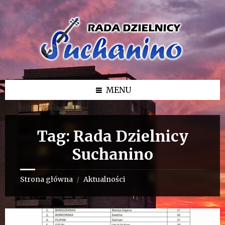
Przejdź
Przejdź
Przejdź
do
do
do
treści
lewego
stopki
paska
bocznego
MENU
Tag:
Rada Dzielnicy
Suchanino
Strona główna
Aktualności
/