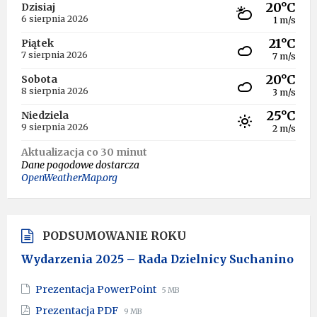
20°C
Dzisiaj
6 sierpnia 2026
1 m/s
21°C
Piątek
7 sierpnia 2026
7 m/s
20°C
Sobota
8 sierpnia 2026
3 m/s
25°C
Niedziela
9 sierpnia 2026
2 m/s
Aktualizacja co 30 minut
Dane pogodowe dostarcza
OpenWeatherMap.org
PODSUMOWANIE ROKU
Wydarzenia 2025 – Rada Dzielnicy Suchanino
File
File
Prezentacja PowerPoint
5 MB
extension:
size:
File
File
Prezentacja PDF
9 MB
pptx