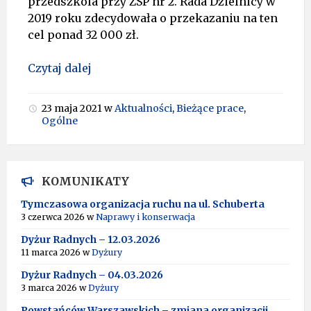
przedszkola przy ZSP nr 2. Rada Dzielnicy w
2019 roku zdecydowała o przekazaniu na ten
cel ponad 32 000 zł.
Czytaj dalej
23 maja 2021
w
Aktualności
,
Bieżące prace
,
Ogólne
KOMUNIKATY
Tymczasowa organizacja ruchu na ul. Schuberta
3 czerwca 2026
w
Naprawy i konserwacja
Dyżur Radnych – 12.03.2026
11 marca 2026
w
Dyżury
Dyżur Radnych – 04.03.2026
3 marca 2026
w
Dyżury
Powstańców Warszawskich – zmiana organizacji