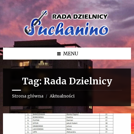
Przejdź
Przejdź
Przejdź
do
do
do
treści
lewego
stopki
paska
bocznego
MENU
Tag:
Rada Dzielnicy
Strona główna
Aktualności
/