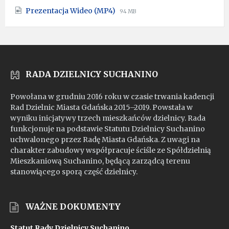
extension:
size:
File
File
Prezentacja Wideo (MP4)
pdf
94 MB
extension:
size:
mp4
RADA DZIELNICY SUCHANINO
Powołana w grudniu 2016 roku w czasie trwania kadencji
Rad Dzielnic Miasta Gdańska 2015–2019. Powstała w
wyniku inicjatywy trzech mieszkańców dzielnicy. Rada
funkcjonuje na podstawie Statutu Dzielnicy Suchanino
uchwalonego przez Radę Miasta Gdańska. Z uwagi na
charakter zabudowy współpracuje ściśle ze Spółdzielnią
Mieszkaniową Suchanino, będącą zarządcą terenu
stanowiącego sporą część dzielnicy.
WAŻNE DOKUMENTY
Statut Rady Dzielnicy Suchanino