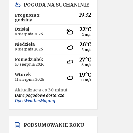
POGODA NA SUCHANINIE
19:32
Prognoza z
godziny
22°C
Dzisiaj
8 sierpnia 2026
2 m/s
26°C
Niedziela
9 sierpnia 2026
3 m/s
27°C
Poniedziałek
10 sierpnia 2026
6 m/s
19°C
Wtorek
11 sierpnia 2026
8 m/s
Aktualizacja co 30 minut
Dane pogodowe dostarcza
OpenWeatherMap.org
PODSUMOWANIE ROKU