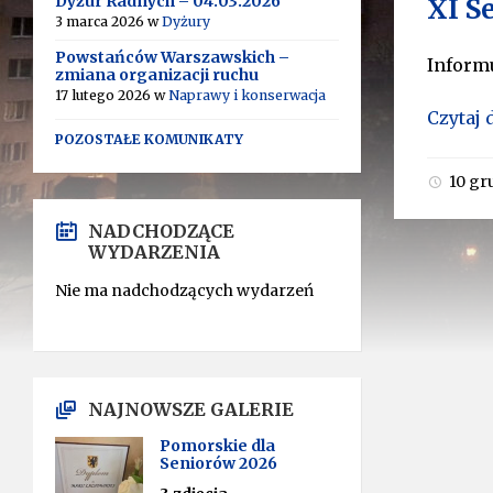
Dyżur Radnych – 04.03.2026
XI S
3 marca 2026
w
Dyżury
Powstańców Warszawskich –
Informu
zmiana organizacji ruchu
17 lutego 2026
w
Naprawy i konserwacja
Czytaj 
POZOSTAŁE KOMUNIKATY
10 gr
NADCHODZĄCE
WYDARZENIA
Nie ma nadchodzących wydarzeń
NAJNOWSZE GALERIE
Pomorskie dla
Seniorów 2026