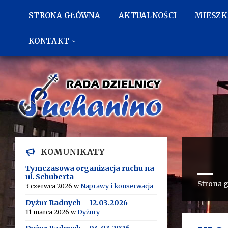
Przejdź
Przejdź
Przejdź
do
do
do
STRONA GŁÓWNA
AKTUALNOŚCI
MIESZ
treści
lewego
stopki
paska
bocznego
KONTAKT
KOMUNIKATY
Tymczasowa organizacja ruchu na
ul. Schuberta
Strona 
3 czerwca 2026
w
Naprawy i konserwacja
Dyżur Radnych – 12.03.2026
11 marca 2026
w
Dyżury