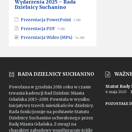
Wydarzenia 2025 – Rada
Dzielnicy Suchanino
File
File
Prezentacja PowerPoint
5 MB
extension:
size:
File
File
Prezentacja PDF
9 MB
pptx
extension:
size:
File
File
Prezentacja Wideo (MP4)
pdf
94 MB
extension:
size:
mp4
RADA DZIELNICY SUCHANINO
WAŻN
Statut Rady
Powołana w grudniu 2016 roku w czasie
6 maja 2025
trwania kadencji Rad Dzielnic Miasta
Gdańska 2015–2019. Powstała w wyniku
POZOSTAŁE 
inicjatywy trzech mieszkańców dzielnicy.
Rada funkcjonuje na podstawie Statutu
Dzielnicy Suchanino uchwalonego przez
Radę Miasta Gdańska. Z uwagi na
charakter zabudowy współpracuje ściśle