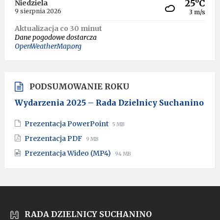
25°C
Niedziela
9 sierpnia 2026
3 m/s
Aktualizacja co 30 minut
Dane pogodowe dostarcza
OpenWeatherMap.org
PODSUMOWANIE ROKU
Wydarzenia 2025 – Rada Dzielnicy Suchanino
File
File
Prezentacja PowerPoint
5 MB
extension:
size:
File
File
Prezentacja PDF
9 MB
pptx
extension:
size:
File
File
Prezentacja Wideo (MP4)
pdf
94 MB
extension:
size:
mp4
RADA DZIELNICY SUCHANINO