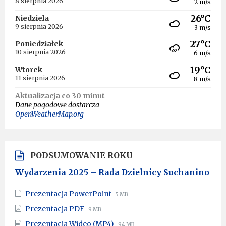
8 sierpnia 2026
2 m/s
26°C
Niedziela
9 sierpnia 2026
3 m/s
27°C
Poniedziałek
10 sierpnia 2026
6 m/s
19°C
Wtorek
11 sierpnia 2026
8 m/s
Aktualizacja co 30 minut
Dane pogodowe dostarcza
OpenWeatherMap.org
PODSUMOWANIE ROKU
Wydarzenia 2025 – Rada Dzielnicy Suchanino
File
File
Prezentacja PowerPoint
5 MB
extension:
size:
File
File
Prezentacja PDF
9 MB
pptx
extension:
size:
File
File
Prezentacja Wideo (MP4)
94 MB