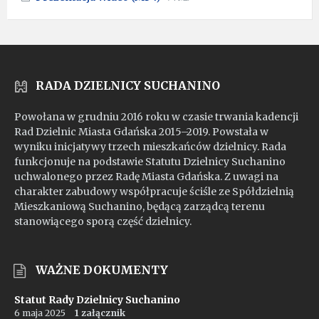
pdf
extension:
size:
mp4
RADA DZIELNICY SUCHANINO
Powołana w grudniu 2016 roku w czasie trwania kadencji
Rad Dzielnic Miasta Gdańska 2015–2019. Powstała w
wyniku inicjatywy trzech mieszkańców dzielnicy. Rada
funkcjonuje na podstawie Statutu Dzielnicy Suchanino
uchwalonego przez Radę Miasta Gdańska. Z uwagi na
charakter zabudowy współpracuje ściśle ze Spółdzielnią
Mieszkaniową Suchanino, będącą zarządcą terenu
stanowiącego sporą część dzielnicy.
WAŻNE DOKUMENTY
Statut Rady Dzielnicy Suchanino
6 maja 2025
1 załącznik