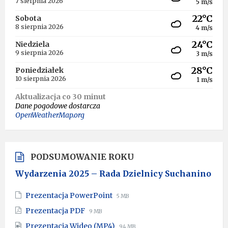
7 sierpnia 2026
5 m/s
22°C
Sobota
8 sierpnia 2026
4 m/s
24°C
Niedziela
9 sierpnia 2026
3 m/s
28°C
Poniedziałek
10 sierpnia 2026
1 m/s
Aktualizacja co 30 minut
Dane pogodowe dostarcza
OpenWeatherMap.org
PODSUMOWANIE ROKU
Wydarzenia 2025 – Rada Dzielnicy Suchanino
File
File
Prezentacja PowerPoint
5 MB
extension:
size:
File
File
Prezentacja PDF
9 MB
pptx
extension:
size:
File
File
Prezentacja Wideo (MP4)
94 MB