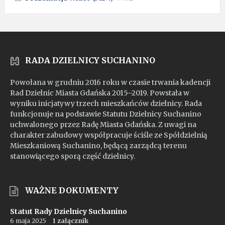
pdf
extension:
size:
mp4
RADA DZIELNICY SUCHANINO
Powołana w grudniu 2016 roku w czasie trwania kadencji
Rad Dzielnic Miasta Gdańska 2015–2019. Powstała w
wyniku inicjatywy trzech mieszkańców dzielnicy. Rada
funkcjonuje na podstawie Statutu Dzielnicy Suchanino
uchwalonego przez Radę Miasta Gdańska. Z uwagi na
charakter zabudowy współpracuje ściśle ze Spółdzielnią
Mieszkaniową Suchanino, będącą zarządcą terenu
stanowiącego sporą część dzielnicy.
WAŻNE DOKUMENTY
Statut Rady Dzielnicy Suchanino
6 maja 2025
1 załącznik