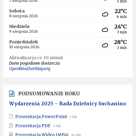
7 sierpnia 2026
5 m/s
22°C
Sobota
8 sierpnia 2026
4 m/s
24°C
Niedziela
9 sierpnia 2026
3 m/s
28°C
Poniedziałek
10 sierpnia 2026
1 m/s
Aktualizacja co 30 minut
Dane pogodowe dostarcza
OpenWeatherMap.org
PODSUMOWANIE ROKU
Wydarzenia 2025 – Rada Dzielnicy Suchanino
File
File
Prezentacja PowerPoint
5 MB
extension:
size:
File
File
Prezentacja PDF
9 MB
pptx
extension:
size:
File
File
Prezentacja Wideo (MP4)
94 MB