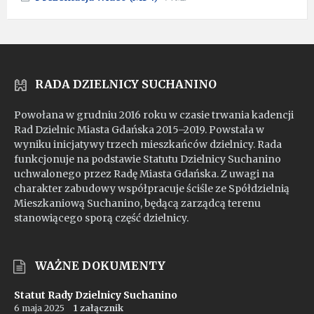
pdf
extension:
size:
mp4
RADA DZIELNICY SUCHANINO
Powołana w grudniu 2016 roku w czasie trwania kadencji
Rad Dzielnic Miasta Gdańska 2015–2019. Powstała w
wyniku inicjatywy trzech mieszkańców dzielnicy. Rada
funkcjonuje na podstawie Statutu Dzielnicy Suchanino
uchwalonego przez Radę Miasta Gdańska. Z uwagi na
charakter zabudowy współpracuje ściśle ze Spółdzielnią
Mieszkaniową Suchanino, będącą zarządcą terenu
stanowiącego sporą część dzielnicy.
WAŻNE DOKUMENTY
Statut Rady Dzielnicy Suchanino
6 maja 2025
1 załącznik