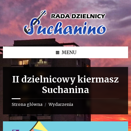
Przejdź
Przejdź
Przejdź
do
do
do
treści
lewego
stopki
paska
bocznego
MENU
II dzielnicowy kiermasz
Suchanina
Strona główna
Wydarzenia
/