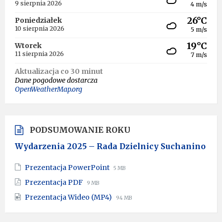
9 sierpnia 2026
4 m/s
26°C
Poniedziałek
10 sierpnia 2026
5 m/s
19°C
Wtorek
11 sierpnia 2026
7 m/s
Aktualizacja co 30 minut
Dane pogodowe dostarcza
OpenWeatherMap.org
PODSUMOWANIE ROKU
Wydarzenia 2025 – Rada Dzielnicy Suchanino
File
File
Prezentacja PowerPoint
5 MB
extension:
size:
File
File
Prezentacja PDF
9 MB
pptx
extension:
size:
File
File
Prezentacja Wideo (MP4)
pdf
94 MB
extension:
size:
mp4