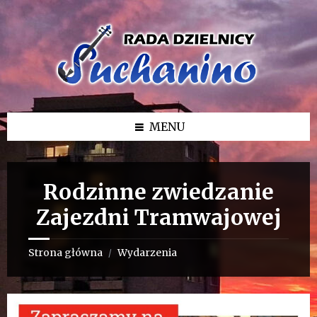
Przejdź
Przejdź
Przejdź
do
do
do
treści
lewego
stopki
paska
bocznego
MENU
Rodzinne zwiedzanie
Zajezdni Tramwajowej
Strona główna
Wydarzenia
/