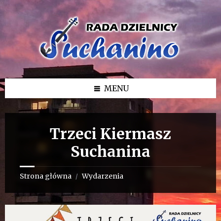
Przejdź
Przejdź
Przejdź
do
do
do
treści
lewego
stopki
paska
bocznego
MENU
Trzeci Kiermasz
Suchanina
Strona główna
Wydarzenia
/