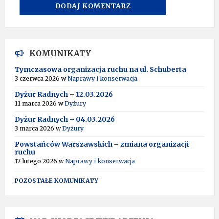
A
L
T
KOMUNIKATY
E
R
Tymczasowa organizacja ruchu na ul. Schuberta
N
3 czerwca 2026
w
Naprawy i konserwacja
A
T
Dyżur Radnych – 12.03.2026
I
11 marca 2026
w
Dyżury
V
Dyżur Radnych – 04.03.2026
E
:
3 marca 2026
w
Dyżury
Powstańców Warszawskich – zmiana organizacji
ruchu
17 lutego 2026
w
Naprawy i konserwacja
POZOSTAŁE KOMUNIKATY