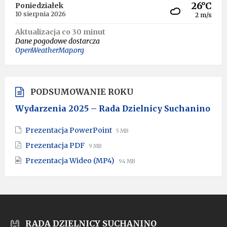
26°C
Poniedziałek
10 sierpnia 2026
2 m/s
Aktualizacja co 30 minut
Dane pogodowe dostarcza
OpenWeatherMap.org
PODSUMOWANIE ROKU
Wydarzenia 2025 – Rada Dzielnicy Suchanino
File
File
Prezentacja PowerPoint
5 MB
extension:
size:
File
File
Prezentacja PDF
9 MB
pptx
extension:
size:
File
File
Prezentacja Wideo (MP4)
pdf
94 MB
extension:
size:
mp4
RADA DZIELNICY SUCHANINO