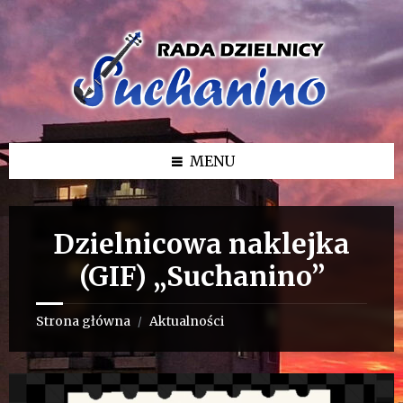
Przejdź
Przejdź
Przejdź
do
do
do
treści
lewego
stopki
paska
bocznego
MENU
Dzielnicowa naklejka
(GIF) „Suchanino”
Strona główna
Aktualności
/