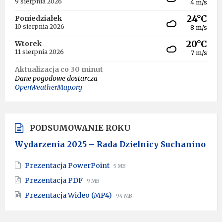
9 sierpnia 2026
4 m/s
24°C
Poniedziałek
10 sierpnia 2026
8 m/s
20°C
Wtorek
11 sierpnia 2026
7 m/s
Aktualizacja co 30 minut
Dane pogodowe dostarcza
OpenWeatherMap.org
PODSUMOWANIE ROKU
Wydarzenia 2025 – Rada Dzielnicy Suchanino
File
File
Prezentacja PowerPoint
5 MB
extension:
size:
File
File
Prezentacja PDF
9 MB
pptx
extension:
size:
File
File
Prezentacja Wideo (MP4)
pdf
94 MB
extension:
size:
mp4