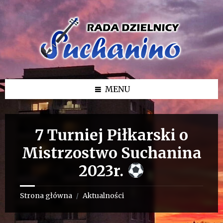
Przejdź
Przejdź
Przejdź
do
do
do
treści
lewego
stopki
paska
bocznego
MENU
7 Turniej Piłkarski o
Mistrzostwo Suchanina
2023r.
Strona główna
Aktualności
/