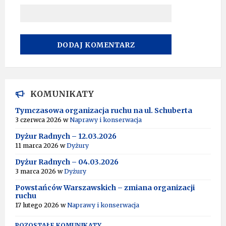
A
L
T
KOMUNIKATY
E
R
Tymczasowa organizacja ruchu na ul. Schuberta
N
3 czerwca 2026
w
Naprawy i konserwacja
A
T
Dyżur Radnych – 12.03.2026
I
11 marca 2026
w
Dyżury
V
Dyżur Radnych – 04.03.2026
E
:
3 marca 2026
w
Dyżury
Powstańców Warszawskich – zmiana organizacji
ruchu
17 lutego 2026
w
Naprawy i konserwacja
POZOSTAŁE KOMUNIKATY