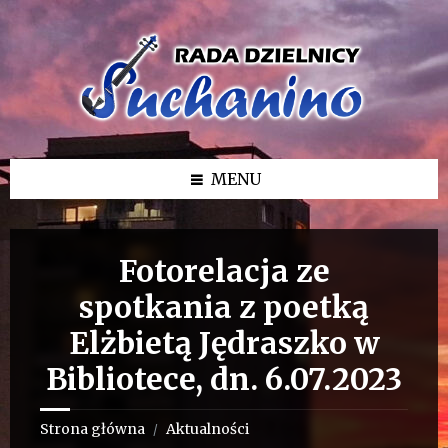
Przejdź
Przejdź
Przejdź
do
do
do
treści
lewego
stopki
paska
bocznego
MENU
Fotorelacja ze
spotkania z poetką
Elżbietą Jędraszko w
Bibliotece, dn. 6.07.2023
Strona główna
Aktualności
/