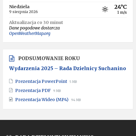
24°C
Niedziela
9 sierpnia 2026
1 m/s
Aktualizacja co 30 minut
Dane pogodowe dostarcza
OpenWeatherMap.org
PODSUMOWANIE ROKU
Wydarzenia 2025 – Rada Dzielnicy Suchanino
File
File
Prezentacja PowerPoint
5 MB
extension:
size:
File
File
Prezentacja PDF
9 MB
pptx
extension:
size:
File
File
Prezentacja Wideo (MP4)
pdf
94 MB
extension:
size:
mp4