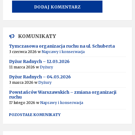
A
L
T
KOMUNIKATY
E
R
Tymczasowa organizacja ruchu na ul. Schuberta
N
3 czerwca 2026
w
Naprawy i konserwacja
A
T
Dyżur Radnych – 12.03.2026
I
11 marca 2026
w
Dyżury
V
Dyżur Radnych – 04.03.2026
E
:
3 marca 2026
w
Dyżury
Powstańców Warszawskich – zmiana organizacji
ruchu
17 lutego 2026
w
Naprawy i konserwacja
POZOSTAŁE KOMUNIKATY