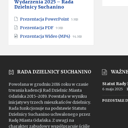
Wydarzenia 2025 – Rada
Dzielnicy Suchanino
File
File
Prezentacja PowerPoint
5 MB
extension:
size:
File
File
Prezentacja PDF
9 MB
pptx
extension:
size:
File
File
Prezentacja Wideo (MP4)
pdf
94 MB
extension:
size:
mp4
RADA DZIELNICY SUCHANINO
WAŻN
Statut Rady
Powołana w grudniu 2016 roku w czasie
6 maja 2025
trwania kadencji Rad Dzielnic Miasta
Gdańska 2015–2019. Powstała w wyniku
POZOSTAŁE 
inicjatywy trzech mieszkańców dzielnicy.
Rada funkcjonuje na podstawie Statutu
Dzielnicy Suchanino uchwalonego przez
Radę Miasta Gdańska. Z uwagi na
charakter zabudowy współpracuje ściśle