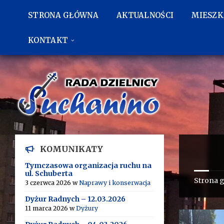
Przejdź
Przejdź
Przejdź
do
do
do
STRONA GŁÓWNA
AKTUALNOŚCI
MIESZ
treści
lewego
stopki
paska
bocznego
KONTAKT
KOMUNIKATY
Tymczasowa organizacja ruchu na
ul. Schuberta
Strona 
3 czerwca 2026
w
Naprawy i konserwacja
Dyżur Radnych – 12.03.2026
11 marca 2026
w
Dyżury