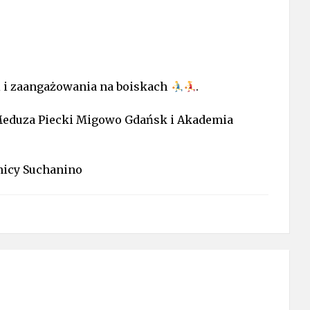
ii i zaangażowania na boiskach
.
 Meduza Piecki Migowo Gdańsk i Akademia
nicy Suchanino