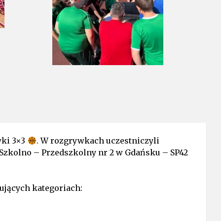
wki 3×3
. W rozgrywkach uczestniczyli
Szkolno – Przedszkolny nr 2 w Gdańsku – SP42
pujących kategoriach: