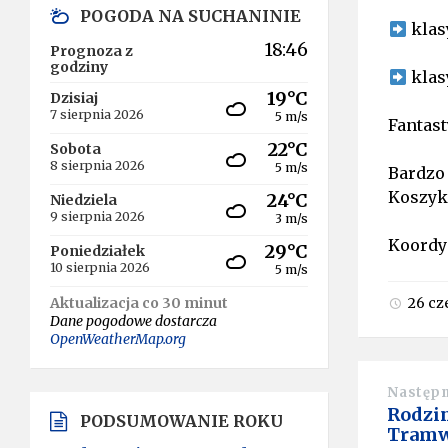
POGODA NA SUCHANINIE
klas
18:46
Prognoza z
godziny
klas
19°C
Dzisiaj
7 sierpnia 2026
5 m/s
Fantast
22°C
Sobota
8 sierpnia 2026
5 m/s
Bardzo
Koszyk
24°C
Niedziela
9 sierpnia 2026
3 m/s
Koordy
29°C
Poniedziałek
10 sierpnia 2026
5 m/s
Aktualizacja co 30 minut
26 c
Dane pogodowe dostarcza
OpenWeatherMap.org
Następ
Rodzi
PODSUMOWANIE ROKU
Tramw