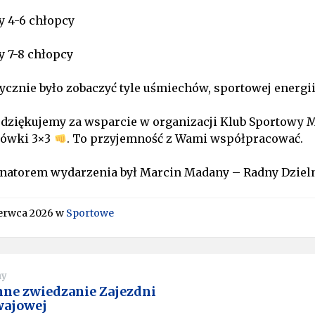
y 4-6 chłopcy
y 7-8 chłopcy
ycznie było zobaczyć tyle uśmiechów, sportowej energ
 dziękujemy za wsparcie w organizacji Klub Sportowy
ówki 3×3
. To przyjemność z Wami współpracować.
natorem wydarzenia był Marcin Madany – Radny Dziel
zerwca 2026
w
Sportowe
ny
nne zwiedzanie Zajezdni
ajowej