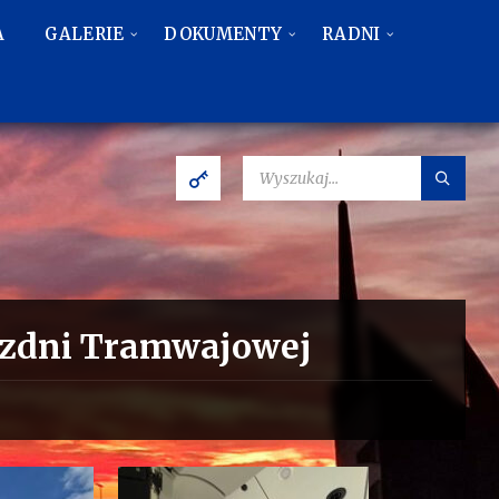
A
GALERIE
DOKUMENTY
RADNI
SZUKAJ:
ezdni Tramwajowej