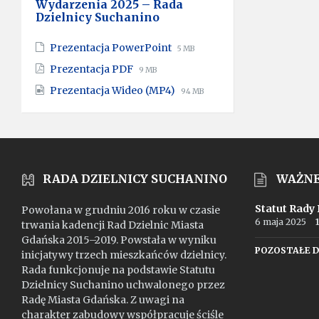
Wydarzenia 2025 – Rada
Dzielnicy Suchanino
File
File
Prezentacja PowerPoint
5 MB
extension:
size:
File
File
Prezentacja PDF
9 MB
pptx
extension:
size:
File
File
Prezentacja Wideo (MP4)
pdf
94 MB
extension:
size:
mp4
RADA DZIELNICY SUCHANINO
WAŻN
Statut Rady
Powołana w grudniu 2016 roku w czasie
6 maja 2025
trwania kadencji Rad Dzielnic Miasta
Gdańska 2015–2019. Powstała w wyniku
POZOSTAŁE 
inicjatywy trzech mieszkańców dzielnicy.
Rada funkcjonuje na podstawie Statutu
Dzielnicy Suchanino uchwalonego przez
Radę Miasta Gdańska. Z uwagi na
charakter zabudowy współpracuje ściśle