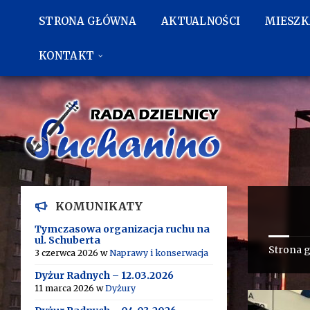
Przejdź
Przejdź
Przejdź
do
do
do
STRONA GŁÓWNA
AKTUALNOŚCI
MIESZ
treści
lewego
stopki
paska
bocznego
KONTAKT
KOMUNIKATY
Tymczasowa organizacja ruchu na
ul. Schuberta
Strona 
3 czerwca 2026
w
Naprawy i konserwacja
Dyżur Radnych – 12.03.2026
11 marca 2026
w
Dyżury