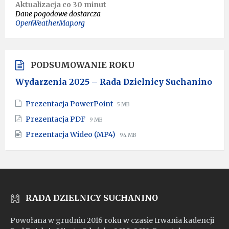
Aktualizacja co 30 minut
Dane pogodowe dostarcza
OpenWeatherMap.org
PODSUMOWANIE ROKU
Wydarzenia 2025 – Rada Dzielnicy Suchanino
File
File
Prezentacja PowerPoint
5 MB
extension:
size:
File
File
Prezentacja PDF
9 MB
pptx
extension:
size:
File
File
Prezentacja Wideo (MP4)
pdf
94 MB
extension:
size:
mp4
RADA DZIELNICY SUCHANINO
Powołana w grudniu 2016 roku w czasie trwania kadencji