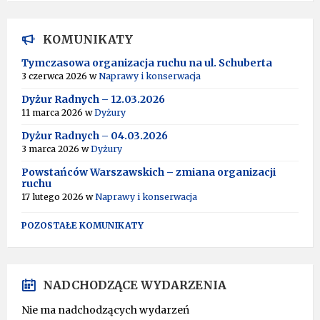
A
L
T
KOMUNIKATY
E
R
Tymczasowa organizacja ruchu na ul. Schuberta
N
3 czerwca 2026
w
Naprawy i konserwacja
A
T
Dyżur Radnych – 12.03.2026
I
11 marca 2026
w
Dyżury
V
Dyżur Radnych – 04.03.2026
E
:
3 marca 2026
w
Dyżury
Powstańców Warszawskich – zmiana organizacji
ruchu
17 lutego 2026
w
Naprawy i konserwacja
POZOSTAŁE KOMUNIKATY
NADCHODZĄCE WYDARZENIA
Nie ma nadchodzących wydarzeń