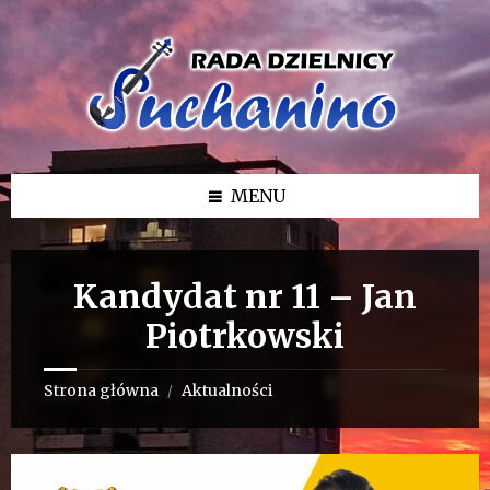
Przejdź
Przejdź
Przejdź
do
do
do
treści
lewego
stopki
paska
bocznego
MENU
Kandydat nr 11 – Jan
Piotrkowski
Strona główna
Aktualności
/