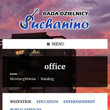
Przejdź
Przejdź
Przejdź
do
do
do
treści
lewego
stopki
paska
bocznego
MENU
office
Strona główna
Katalog
/
WSZYSTKIE
EDUCATION
ENTERTAINMENT
PUBLIC SERVICES