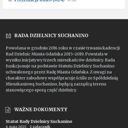
pdf
94 MB
extension:
size:
mp4
RADA DZIELNICY SUCHANINO
Powołana w grudniu 2016 roku w czasie trwania kadencji
Rad Dzielnic Miasta Gdańska 2015–2019. Powstała w
wyniku inicjatywy trzech mieszkańców dzielnicy. Rada
funkcjonuje na podstawie Statutu Dzielnicy Suchanino
uchwalonego przez Radę Miasta Gdańska. Z uwagi na
charakter zabudowy współpracuje ściśle ze Spółdzielnią
Mieszkaniową Suchanino, będącą zarządcą terenu
stanowiącego sporą część dzielnicy.
WAŻNE DOKUMENTY
Statut Rady Dzielnicy Suchanino
6 maja 2025
1 załącznik