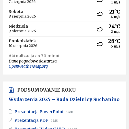
7 sierpnia 2026
1 m/s
21°C
Sobota
8 sierpnia 2026
4 m/s
24°C
Niedziela
9 sierpnia 2026
2 m/s
28°C
Poniedziałek
10 sierpnia 2026
6 m/s
Aktualizacja co 30 minut
Dane pogodowe dostarcza
OpenWeatherMap.org
PODSUMOWANIE ROKU
Wydarzenia 2025 – Rada Dzielnicy Suchanino
File
File
Prezentacja PowerPoint
5 MB
extension:
size:
File
File
Prezentacja PDF
9 MB
pptx
extension:
size:
File
File
Prezentacja Wideo (MP4)