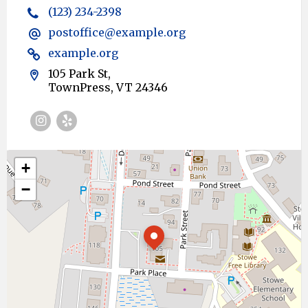
(123) 234-2398
postoffice@example.org
example.org
105 Park St,
TownPress, VT 24346
Instagram
Yelp
+
−