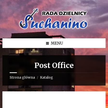
Przejdź
Przejdź
Przejdź
do
do
do
treści
lewego
stopki
paska
bocznego
MENU
Post Office
Strona główna
Katalog
/