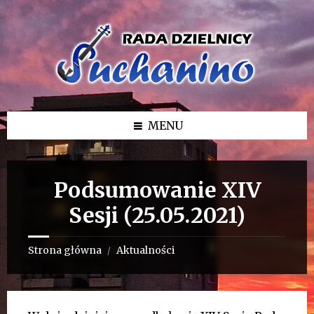
Przejdź
Przejdź
Przejdź
do
do
do
treści
lewego
stopki
paska
bocznego
MENU
Podsumowanie XIV
Sesji (25.05.2021)
Strona główna
Aktualności
/