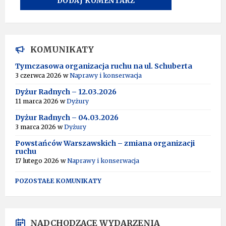
A
L
T
KOMUNIKATY
E
R
Tymczasowa organizacja ruchu na ul. Schuberta
N
3 czerwca 2026
w
Naprawy i konserwacja
A
T
Dyżur Radnych – 12.03.2026
I
11 marca 2026
w
Dyżury
V
Dyżur Radnych – 04.03.2026
E
:
3 marca 2026
w
Dyżury
Powstańców Warszawskich – zmiana organizacji
ruchu
17 lutego 2026
w
Naprawy i konserwacja
POZOSTAŁE KOMUNIKATY
NADCHODZĄCE WYDARZENIA