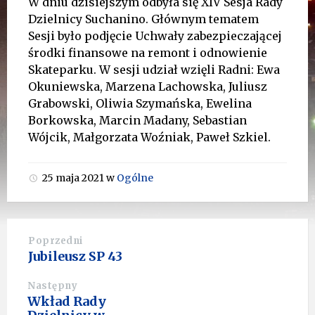
W dniu dzisiejszym odbyła się XIV Sesja Rady
Dzielnicy Suchanino. Głównym tematem
Sesji było podjęcie Uchwały zabezpieczającej
środki finansowe na remont i odnowienie
Skateparku. W sesji udział wzięli Radni: Ewa
Okuniewska, Marzena Lachowska, Juliusz
Grabowski, Oliwia Szymańska, Ewelina
Borkowska, Marcin Madany, Sebastian
Wójcik, Małgorzata Woźniak, Paweł Szkiel.
25 maja 2021
w
Ogólne
Poprzedni
Jubileusz SP 43
Następny
Wkład Rady