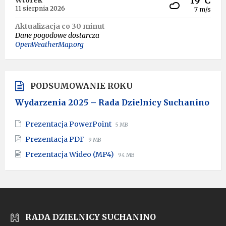
19°C
Wtorek
11 sierpnia 2026
7 m/s
Aktualizacja co 30 minut
Dane pogodowe dostarcza
OpenWeatherMap.org
PODSUMOWANIE ROKU
Wydarzenia 2025 – Rada Dzielnicy Suchanino
File
File
Prezentacja PowerPoint
5 MB
extension:
size:
File
File
Prezentacja PDF
9 MB
pptx
extension:
size:
File
File
Prezentacja Wideo (MP4)
pdf
94 MB
extension:
size:
mp4
RADA DZIELNICY SUCHANINO